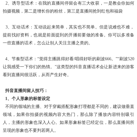
2、诱导型话术：在我的直播间停留会有三大收获，一是教会你如何
拍摄视频，第二是增长你的粉丝，第三是直播间抢到红包和福袋
3、互动话术：互动说起来简单，其实也不简单。但是说难也不难，
提前找好资料，也就是前面提到的开播前要做的准备。你可以多准备
一些直播的话术，怎么让别人关注主播之
类的。
4、节奏型话术：“觉得主播跳得好看/唱得好听的刷波666。”“刷波520
让我感受一下你们的热情。”这类型的抖音直播话术会让新进来的游客
看到直播间很活跃，从而产生好
奇。
抖音直播间留人技巧：
1、个人形象的标签设定
不同的领域的主播、对于穿戴搭配形象打理都是不同的，建议做垂直
领域，如果你拍摄的视频内容大热门，那么除了播放内容特别吸引
人，主播的形象也深入人心。
如果形象标签已经定位，那么直播间所
呈现的形象也不要判若两人。